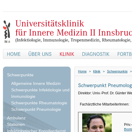
Home
>
Klinik
>
Schwerpunkte
>
Schwerpunkte
Allgemeine Innere Medizin
Schwerpunkte Infektiologie und
Direktor: Univ.-Prof. Dr. Günter W
Immunologie
Schwerpunkte Rheumatologie
Fachärztliche MitarbeiterInnen:
Schwerpunkt Pneumologie
Ambulanz
Stationen
Priv
thom
Infektiologischer Konsiliardienst